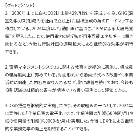
【グッドポイント】
1. 「2030年までに自社CO2排出量42%削減」を達成する為、GHG(温
室効果ガス)削減PJを社内で立ち上げ、目標達成の為のロードマップを
作成している。2024年度は、行動計画に基づき、“PPAによる太陽光発
電”を導入したことで、使用電力の約7%が再生可能エネルギーに置き
換わるなど、今後も行動計画の適用拡大による継続的な効果が期待
できる。
2. 環境マネジメントシステムに関する教育を定期的に実施し、構成員
の理解度向上に努めている。対面形式から動画形式への改善や、事業
活動に関連した内容を取り入れるなど、常に改善を続けており、今後も
役割認識の継続的な寄与が期待できる良い事例として評価できる。
3.DXの推進を継続的に実施しており、その取組みの一つとして、2024年
に実施した「作業伝票の電子化」では、作業時間の削減(50時間/月)や
紙の使用量の削減(約3000枚/月)を実現した。今後もDX化による継続
的な業務効率の向上を期待することができる。